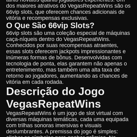
dos maiores atrativos do VegasRepeatWins são os
66vip slots, que oferecem chances adicionais de
vitória e recompensas exclusivas.
O Que São 66vip Slots?
66vip slots são uma coleção especial de máquinas
caça-níqueis dentro do VegasRepeatWins.
Conhecidos por suas recompensas atraentes,
essas slots oferecem jackpots impressionantes e
inúmeras formas de bônus. Desenvolvidas com
tecnologia de ponta, elas garantem não apenas o
entretenimento, mas também uma alta taxa de
retorno ao jogadores, aumentando as chances de
vitória em cada rodada.
Descrição do Jogo
VegasRepeatWins
VegasRepeatWins é um jogo de slot virtual com
diversas máquinas temáticas, cada uma equipada
com trilhas sonoras imersivas e visuais
deslumbrantes. A premissa do jogo é simples: