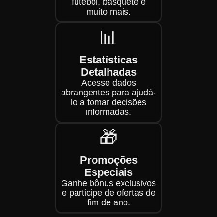
futebol, basquete e
muito mais.
📊
Estatísticas
Detalhadas
Acesse dados
abrangentes para ajudá-
lo a tomar decisões
informadas.
🎁
Promoções
Especiais
Ganhe bônus exclusivos
e participe de ofertas de
fim de ano.