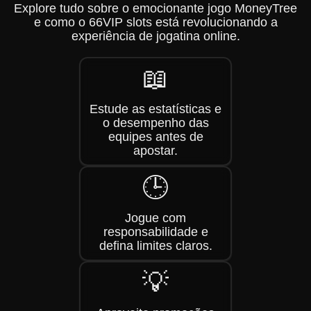
Explore tudo sobre o emocionante jogo MoneyTree
e como o 66VIP slots está revolucionando a
experiência de jogatina online.
📖
Estude as estatísticas e
o desempenho das
equipes antes de
apostar.
🕒
Jogue com
responsabilidade e
defina limites claros.
💡