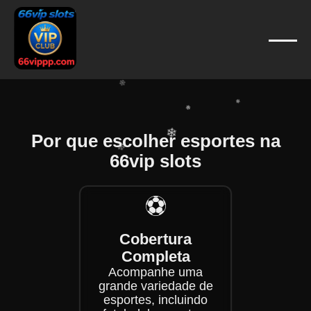
❄
❄
❄
❄
❄
❄
❄
❄
Por que escolher esportes na
❄
❄
66vip slots
❄
❄
⚽
Cobertura
Completa
Acompanhe uma
grande variedade de
esportes, incluindo