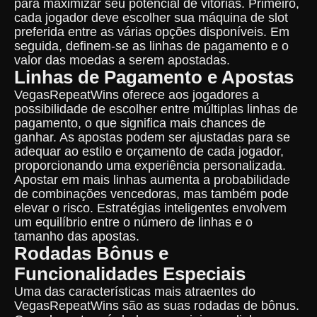
para maximizar seu potencial de vitórias. Primeiro,
cada jogador deve escolher sua máquina de slot
preferida entre as várias opções disponíveis. Em
seguida, definem-se as linhas de pagamento e o
valor das moedas a serem apostadas.
Linhas de Pagamento e Apostas
VegasRepeatWins oferece aos jogadores a
possibilidade de escolher entre múltiplas linhas de
pagamento, o que significa mais chances de
ganhar. As apostas podem ser ajustadas para se
adequar ao estilo e orçamento de cada jogador,
proporcionando uma experiência personalizada.
Apostar em mais linhas aumenta a probabilidade
de combinações vencedoras, mas também pode
elevar o risco. Estratégias inteligentes envolvem
um equilíbrio entre o número de linhas e o
tamanho das apostas.
Rodadas Bônus e
Funcionalidades Especiais
Uma das características mais atraentes do
VegasRepeatWins são as suas rodadas de bônus.