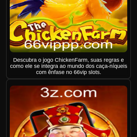
Descubra o jogo ChickenFarm, suas regras e
como ele se integra ao mundo dos caça-níqueis
com ênfase no 66vip slots.