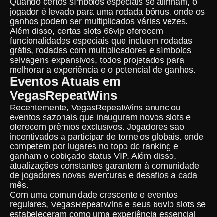
Quando certos símbolos especiais se alinham, o
jogador é levado para uma rodada bônus, onde os
ganhos podem ser multiplicados várias vezes.
Além disso, certas slots 66vip oferecem
funcionalidades especiais que incluem rodadas
grátis, rodadas com multiplicadores e símbolos
selvagens expansivos, todos projetados para
melhorar a experiência e o potencial de ganhos.
Eventos Atuais em
VegasRepeatWins
Recentemente, VegasRepeatWins anunciou
eventos sazonais que inauguram novos slots e
oferecem prêmios exclusivos. Jogadores são
incentivados a participar de torneios globais, onde
competem por lugares no topo do ranking e
ganham o cobiçado status VIP. Além disso,
atualizações constantes garantem à comunidade
de jogadores novas aventuras e desafios a cada
mês.
Com uma comunidade crescente e eventos
regulares, VegasRepeatWins e seus 66vip slots se
estabeleceram como uma experiência essencial