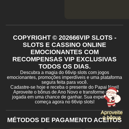
COPYRIGHT ©
2026
66VIP SLOTS -
SLOTS E CASSINO ONLINE
EMOCIONANTES COM
RECOMPENSAS VIP EXCLUSIVAS
TODOS OS DIAS.
Descubra a magia do 66vip slots com jogos
emocionantes, promoções imperdíveis e uma plataforma
segura feita para você.
Cadastre-se hoje e receba o presente do Papai Noel!
Aproveite o bônus de Ano Novo e transforme cada
jogada em uma chance de ganhar. Sua experiência
começa agora no 66vip slots!
Aproveite
o bônus
MÉTODOS DE PAGAMENTO ACEITOS