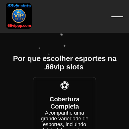
❄
❄
❄
❄
❄
❄
❄
❄
❄
Por que escolher esportes na
❄
66vip slots
❄
❄
❄
⚽
❄
Cobertura
Completa
Acompanhe uma
grande variedade de
esportes, incluindo