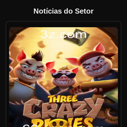
Notícias do Setor