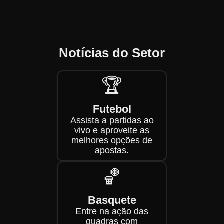
Notícias do Setor
🏆
Futebol
Assista a partidas ao
vivo e aproveite as
melhores opções de
apostas.
🏀
Basquete
Entre na ação das
quadras com