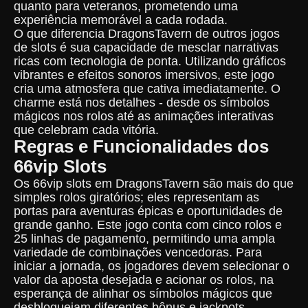
quanto para veteranos, prometendo uma
experiência memorável a cada rodada.
O que diferencia DragonsTavern de outros jogos
de slots é sua capacidade de mesclar narrativas
ricas com tecnologia de ponta. Utilizando gráficos
vibrantes e efeitos sonoros imersivos, este jogo
cria uma atmosfera que cativa imediatamente. O
charme está nos detalhes - desde os símbolos
mágicos nos rolos até as animações interativas
que celebram cada vitória.
Regras e Funcionalidades dos
66vip Slots
Os 66vip slots em DragonsTavern são mais do que
simples rolos giratórios; eles representam as
portas para aventuras épicas e oportunidades de
grande ganho. Este jogo conta com cinco rolos e
25 linhas de pagamento, permitindo uma ampla
variedade de combinações vencedoras. Para
iniciar a jornada, os jogadores devem selecionar o
valor da aposta desejada e acionar os rolos, na
esperança de alinhar os símbolos mágicos que
desbloqueiam diferentes bônus e jackpots.