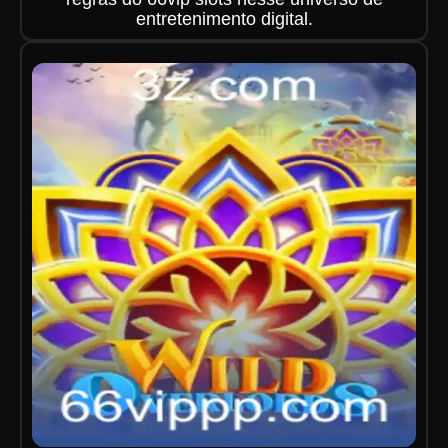
entretenimento digital.