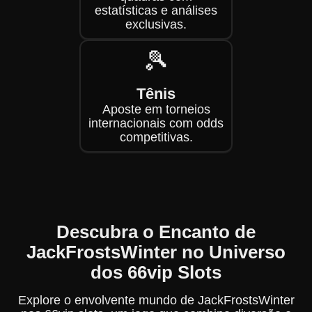
estatísticas e análises
exclusivas.
🎾
Tênis
Aposte em torneios
internacionais com odds
competitivas.
Descubra o Encanto de
JackFrostsWinter no Universo
dos 66vip Slots
Explore o envolvente mundo de JackFrostsWinter