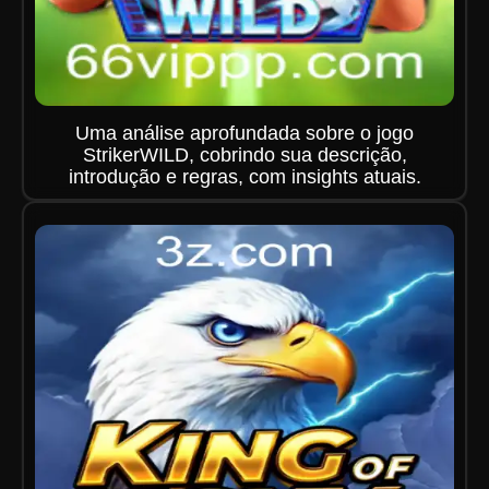
Uma análise aprofundada sobre o jogo
StrikerWILD, cobrindo sua descrição,
introdução e regras, com insights atuais.