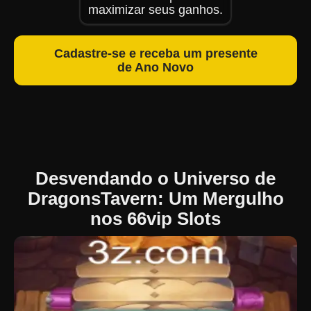
maximizar seus ganhos.
Cadastre-se e receba um presente
de Ano Novo
Desvendando o Universo de
DragonsTavern: Um Mergulho
nos 66vip Slots