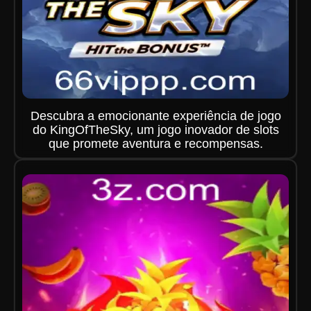
Descubra a emocionante experiência de jogo
do KingOfTheSky, um jogo inovador de slots
que promete aventura e recompensas.