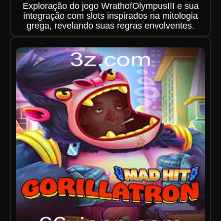
Exploração do jogo WrathofOlympusIII e sua
integração com slots inspirados na mitologia
grega, revelando suas regras envolventes.