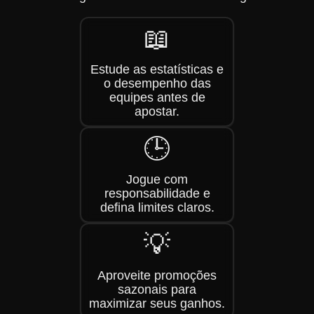
📖
Estude as estatísticas e
o desempenho das
equipes antes de
apostar.
🕒
Jogue com
responsabilidade e
defina limites claros.
💡
Aproveite promoções
sazonais para
maximizar seus ganhos.