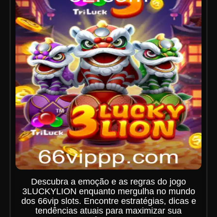
Descubra a emoção e as regras do jogo
3LUCKYLION enquanto mergulha no mundo
dos 66vip slots. Encontre estratégias, dicas e
tendências atuais para maximizar sua