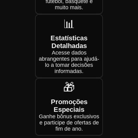
futebol, basquete e
muito mais.
📊
Estatísticas
Detalhadas
Acesse dados
abrangentes para ajudá-
lo a tomar decisões
informadas.
🎁
Promoções
Especiais
Ganhe bônus exclusivos
e participe de ofertas de
fim de ano.