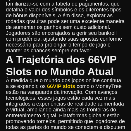
familiarizar-se com a tabela de pagamentos, que
detalha o valor dos símbolos e os diferentes tipos
de bônus disponíveis. Além disso, explorar as
rodadas gratuitas pode ser uma excelente maneira
de aumentar os ganhos sem custo adicional.
Jogadores são encorajados a gerir seu bankroll
com prudência, ajustando suas apostas conforme
necessário para prolongar o tempo de jogo e
manter as chances sempre em favor.
A Trajetória dos 66VIP
Slots no Mundo Atual
À medida que o mundo dos jogos online continua
a se expandir, os
66VIP slots
como o MoneyTree
estão na vanguarda da inovação. Com avanços
tecnológicos, esses jogos estão cada vez mais
integrados a experiências de realidade aumentada
e virtual, ampliando ainda mais as fronteiras do
entretenimento digital. Plataformas globais estão
promovendo torneios, permitindo que jogadores de
todas as partes do mundo se conectem e disputem