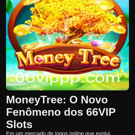
MoneyTree: O Novo
Fenômeno dos 66VIP
Slots
Em um mercado de jogos online que evolui