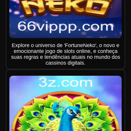
Explore o universo de 'FortuneNeko', o novo e
emocionante jogo de slots online, e conheça
suas regras e tendências atuais no mundo dos
cassinos digitais.