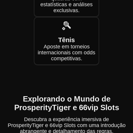
estatísticas e análises
exclusivas.
🎾
Tênis
Aposte em torneios
internacionais com odds
competitivas.
Explorando o Mundo de
ProsperityTiger e 66vip Slots
Descubra a experiência imersiva de
ProsperityTiger e 66vip Slots com uma introdução
abrangente e detalhamento das regras.