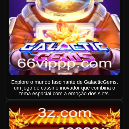
Explore o mundo fascinante de GalacticGems,
um jogo de cassino inovador que combina o
tema espacial com a emoção dos slots.