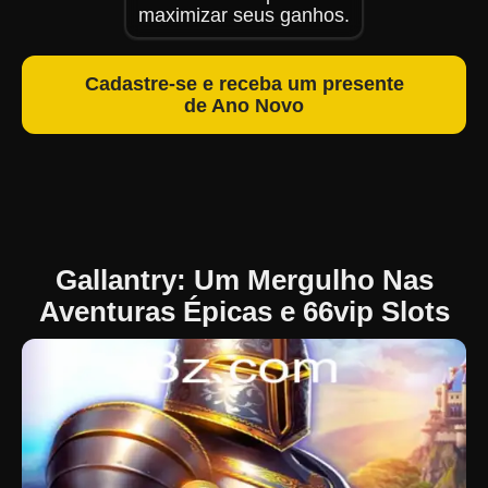
maximizar seus ganhos.
Cadastre-se e receba um presente
de Ano Novo
Gallantry: Um Mergulho Nas
Aventuras Épicas e 66vip Slots