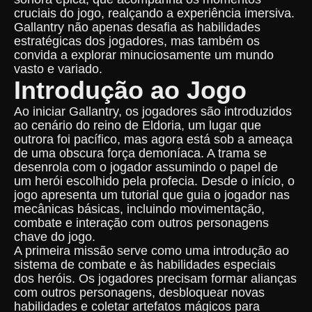
cruciais do jogo, realçando a experiência imersiva.
Gallantry não apenas desafia as habilidades
estratégicas dos jogadores, mas também os
convida a explorar minuciosamente um mundo
vasto e variado.
Introdução ao Jogo
Ao iniciar Gallantry, os jogadores são introduzidos
ao cenário do reino de Eldoria, um lugar que
outrora foi pacífico, mas agora está sob a ameaça
de uma obscura força demoníaca. A trama se
desenrola com o jogador assumindo o papel de
um herói escolhido pela profecia. Desde o início, o
jogo apresenta um tutorial que guia o jogador nas
mecânicas básicas, incluindo movimentação,
combate e interação com outros personagens
chave do jogo.
A primeira missão serve como uma introdução ao
sistema de combate e às habilidades especiais
dos heróis. Os jogadores precisam formar alianças
com outros personagens, desbloquear novas
habilidades e coletar artefatos mágicos para