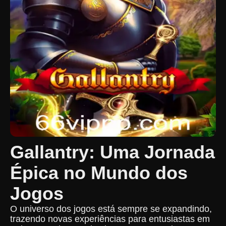
Gallantry: Uma Jornada
Épica no Mundo dos
Jogos
O universo dos jogos está sempre se expandindo,
trazendo novas experiências para entusiastas em