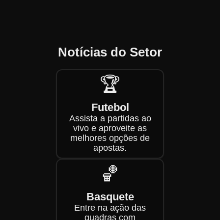
Notícias do Setor
🏆
Futebol
Assista a partidas ao
vivo e aproveite as
melhores opções de
apostas.
🏀
Basquete
Entre na ação das
quadras com