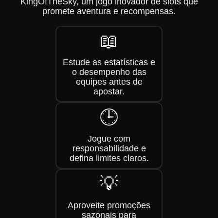
KingOfTheSky, um jogo inovador de slots que
promete aventura e recompensas.
📖
Estude as estatísticas e
o desempenho das
equipes antes de
apostar.
🕒
Jogue com
responsabilidade e
defina limites claros.
💡
Aproveite promoções
sazonais para