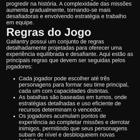
progredir na história. A complexidade das missões
aumenta gradualmente, tornando-se mais
desafiadoras e envolvendo estratégia e trabalho
em equipe.
Regras do Jogo
Gallantry possui um conjunto de regras
detalhadamente projetadas para oferecer uma
experiência equilibrada e desafiante. Aqui estão as
principais regras que devem ser seguidas pelos
jogadores:
Cada jogador pode escolher até três
personagens para formar seu time principal,
cada um com capacidades distintas.
As batalhas são baseadas em turnos, onde
estratégias detalhadas e uso eficiente de
recursos determinam o vencedor.
Os jogadores acumulam pontos de
experiência ao completar missões e derrotar
inimigos, permitindo que seus personagens
subam de nível e desbloqueiem novas