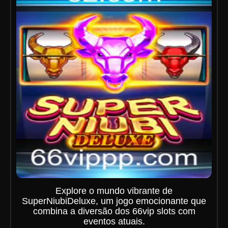
Explore o mundo vibrante de
SuperNiubiDeluxe, um jogo emocionante que
combina a diversão dos 66vip slots com
eventos atuais.