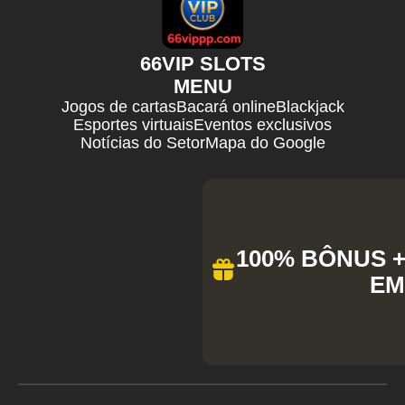
66VIP SLOTS
MENU
Jogos de cartas
Bacará online
Blackjack
Esportes virtuais
Eventos exclusivos
Notícias do Setor
Mapa do Google
100% BÔNUS + 
EM