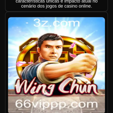
características únicas e impacto atual no
cenário dos jogos de casino online.