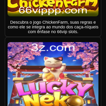
Descubra o jogo ChickenFarm, suas regras e
como ele se integra ao mundo dos caça-níqueis
com ênfase no 66vip slots.