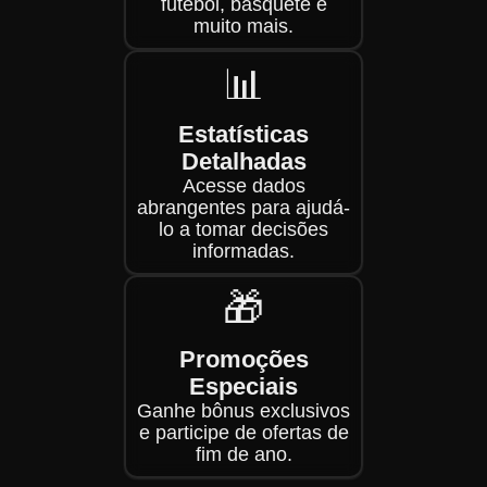
futebol, basquete e
muito mais.
📊
Estatísticas
Detalhadas
Acesse dados
abrangentes para ajudá-
lo a tomar decisões
informadas.
🎁
Promoções
Especiais
Ganhe bônus exclusivos
e participe de ofertas de
fim de ano.