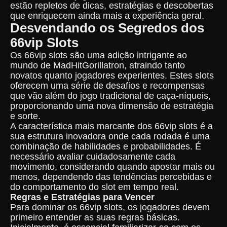
estão repletos de dicas, estratégias e descobertas
que enriquecem ainda mais a experiência geral.
Desvendando os Segredos dos
66vip Slots
Os 66vip slots são uma adição intrigante ao
mundo de MadHitGorillatron, atraindo tanto
novatos quanto jogadores experientes. Estes slots
oferecem uma série de desafios e recompensas
que vão além do jogo tradicional de caça-níqueis,
proporcionando uma nova dimensão de estratégia
e sorte.
A característica mais marcante dos 66vip slots é a
sua estrutura inovadora onde cada rodada é uma
combinação de habilidades e probabilidades. É
necessário avaliar cuidadosamente cada
movimento, considerando quando apostar mais ou
menos, dependendo das tendências percebidas e
do comportamento do slot em tempo real.
Regras e Estratégias para Vencer
Para dominar os 66vip slots, os jogadores devem
primeiro entender as suas regras básicas.