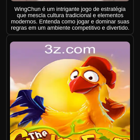
WingChun é um intrigante jogo de estratégia
que mescla cultura tradicional e elementos
modernos. Entenda como jogar e dominar suas
regras em um ambiente competitivo e divertido.