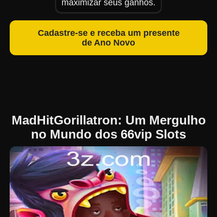
maximizar seus ganhos.
Cadastre-se e receba um presente
de Ano Novo
MadHitGorillatron: Um Mergulho
no Mundo dos 66vip Slots