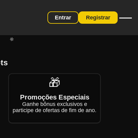
❄
Entrar
Registrar
❄
ots
❄
🎁
Promoções Especiais
Ganhe bônus exclusivos e
participe de ofertas de fim de ano.