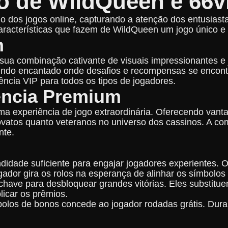
 de WildQueen e 66vi
os jogos online, capturando a atenção dos entusiasta
racterísticas que fazem de WildQueen um jogo único e ir
n
sua combinação cativante de visuais impressionantes e
undo encantado onde desafios e recompensas se encontr
ncia VIP para todos os tipos de jogadores.
ência Premium
ma experiência de jogo extraordinária. Oferecendo vant
novatos quanto veteranos no universo dos cassinos. A com
nte.
ndidade suficiente para engajar jogadores experientes.
ogador gira os rolos na esperança de alinhar os símbol
chave para desbloquear grandes vitórias. Eles substit
licar os prêmios.
ímbolos de bonos concede ao jogador rodadas grátis. Du