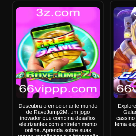
Descubra o emocionante mundo
Explore
de RaveJump2M, um jogo
Gala
inovador que combina desafios
cassino
eletrizantes com entretenimento
tema es
online. Aprenda sobre suas