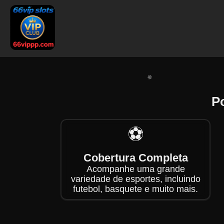
❄
Po
❄
⚽
Cobertura Completa
Acompanhe uma grande
variedade de esportes, incluindo
futebol, basquete e muito mais.