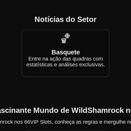
Notícias do Setor
🏀
Basquete
Entre na ação das quadras com
estatísticas e análises exclusivas.
ascinante Mundo de WildShamrock no
rock nos 66VIP Slots, conheça as regras e mergulhe nos