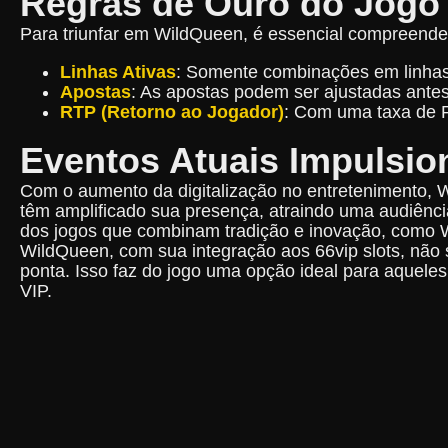
Regras de Ouro do Jogo
Para triunfar em WildQueen, é essencial compreende
Linhas Ativas
: Somente combinações em linhas
Apostas
: As apostas podem ser ajustadas antes
RTP (Retorno ao Jogador)
: Com uma taxa de R
Eventos Atuais Impulsi
Com o aumento da digitalização no entretenimento, W
têm amplificado sua presença, atraindo uma audiênci
dos jogos que combinam tradição e inovação, como W
WildQueen, com sua integração aos 66vip slots, não 
ponta. Isso faz do jogo uma opção ideal para aque
VIP.