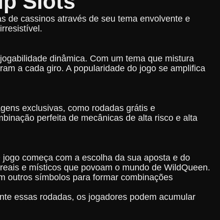
p Slots
s de cassinos através de seu tema envolvente e
resistível.
 jogabilidade dinâmica. Com um tema que mistura
am a cada giro. A popularidade do jogo se amplifica
agens exclusivas, como rodadas grátis e
binação perfeita de mecânicas de alta risco e alta
 O jogo começa com a escolha da sua aposta e do
os reais e místicos que povoam o mundo de WildQueen.
uem outros símbolos para formar combinações
rante essas rodadas, os jogadores podem acumular