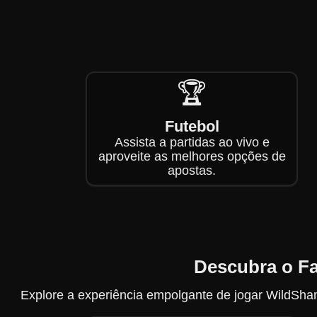
🏆
Futebol
Assista a partidas ao vivo e
aproveite as melhores opções de
apostas.
Descubra o F
Explore a experiência empolgante de jogar WildSham