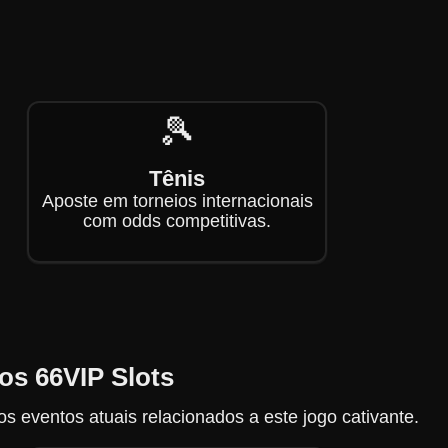
🎾
Tênis
Aposte em torneios internacionais
com odds competitivas.
s 66VIP Slots
 eventos atuais relacionados a este jogo cativante.